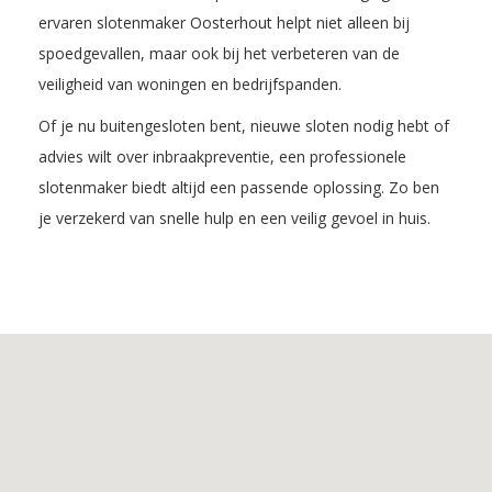
ervaren slotenmaker Oosterhout helpt niet alleen bij
spoedgevallen, maar ook bij het verbeteren van de
veiligheid van woningen en bedrijfspanden.
Of je nu buitengesloten bent, nieuwe sloten nodig hebt of
advies wilt over inbraakpreventie, een professionele
slotenmaker biedt altijd een passende oplossing. Zo ben
je verzekerd van snelle hulp en een veilig gevoel in huis.
Inhoudsopgave
1.
De
voordelen
van
Slotenmaker