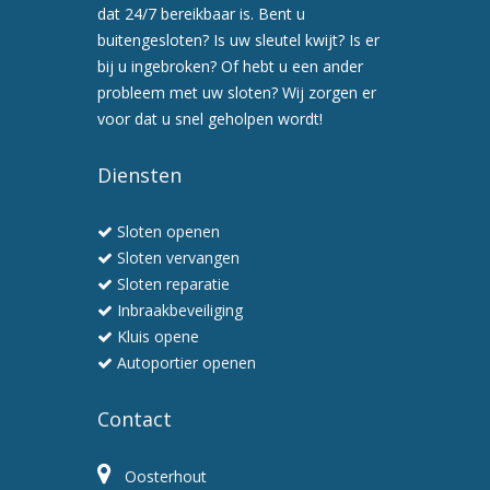
afspraak
dat 24/7 bereikbaar is. Bent u
voor
buitengesloten? Is uw sleutel kwijt? Is er
een
bij u ingebroken? Of hebt u een ander
preventiebezoek
probleem met uw sloten? Wij zorgen er
6.
voor dat u snel geholpen wordt!
Wij
werken
Diensten
snel
en
Sloten openen
professioneel
Sloten vervangen
Sloten reparatie
Inbraakbeveiliging
Kluis opene
Autoportier openen
Contact
Oosterhout