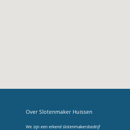
Oosterhout
2.
De
Diensten
van
Slotenmaker
Oosterhout
3.
Slotenmaker
in
Oosterhout
4.
Slotenmaker
Huissen
5.
Maak
Over Slotenmaker Huissen
nu
een
We zijn een erkend slotenmakersbedrijf