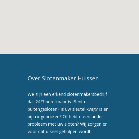
Slotenmaker
Aerdt
3.
Slotenmaker
in
Aerdt
4.
Slotenmaker
Huissen
5.
Maak
Over Slotenmaker Huissen
nu
een
We zijn een erkend slotenmakersbedrijf
afspraak
dat 24/7 bereikbaar is. Bent u
voor
buitengesloten? Is uw sleutel kwijt? Is er
een
bij u ingebroken? Of hebt u een ander
preventiebezoek
probleem met uw sloten? Wij zorgen er
6.
voor dat u snel geholpen wordt!
Wij