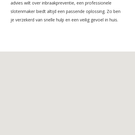
advies wilt over inbraakpreventie, een professionele
slotenmaker biedt altijd een passende oplossing. Zo ben
je verzekerd van snelle hulp en een veilig gevoel in huis.
Inhoudsopgave
1.
De
voordelen
van
Slotenmaker
Aerdt
2.
De
Diensten
van