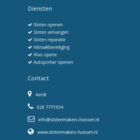
werken
Diensten
snel
en
Sloten openen
professioneel
Sloten vervangen
Sloten reparatie
Inbraakbeveiliging
Kluis opene
Autoportier openen
Contact
Aerdt
026 7771934
info@slotenmakers-huissen.nl
www.slotenmakers-huissen.nl